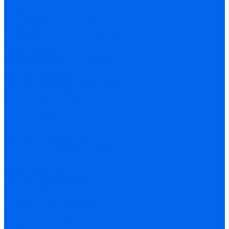
Насосы дренажные
Инструмент для монтажа
Труборезы, трубогибы
Вальцовки, труборасширители
Наборы инструментов
Кабель-каналы
Вакуумирование и дозаправка
Насосы вакуумные
Манометрические коллекторы
Шланги заправочные
Аксессуары для шлангов
Масла и химия
Ленты клейкие
Измерительный инструмент
Системы водоочистки
PHILIPS Системы фильтрации
PHILIPS Аксессуары
Монтаж
Цены на работы
Монтаж кондиционеров
Монтаж вентиляции
Сервисное обслуживание
Проектирование
Оплата и доставка
Оплата и доставка