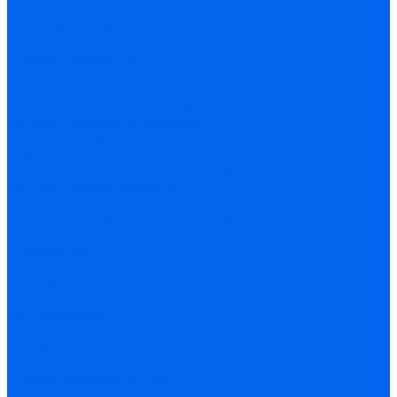
Смесительные узлы
Циркуляционные насосы
Водяные клапаны
Шкафы управления
Частотные преобразователи и регуляторы скорости
Электроприводы для воздушных и водяных клапанов
Датчики, преобразователи и реле
Прочие элементы автоматики
Решетки и диффузоры
Гибкие воздуховоды
Системы регулирования влажности
Осушители для бассейнов
Расходные материалы, инструмент
Кронштейны и металлоконструкции
Кронштейны
Ограждения
Козырьки
Подставки
Трубы медные
Теплоизоляция
Шланг дренажный
Фреон
Экраны-отражатели
Устройства зимнего пуска
Устройства ротации