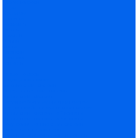
Частые вопросы
Акции
Юр. лицам
Компания
Реквизиты
Работы
Проекты
Отзывы
Статьи
Вакансии
Политика
Контакты
...
Каталог товаров
Кондиционирование
Бытовые сплит-системы
Инверторные сплит-системы
Мульти сплит-системы
Наружные блоки мульти сплит-систем
Внутренние блоки мульти сплит-систем
Мульти сплит-системы на 2 комнаты
Мульти сплит-системы на 3 комнаты
Полупромышленные сплит-системы
Канальные кондиционеры
Напольно-потолочные кондиционеры