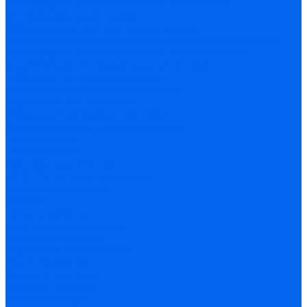
Аксессуары и сменные фильтры для бытовых
вентиляционных установок
Оборудование для систем вентиляции
Компактные моноблочные вентиляционные установки
Аксессуары и сменные фильтры для компактных
моноблочных вентиляционных установок
Наборные системы вентиляции
Системы регулирования влажности
Осушители для бассейнов
Расходные материалы, инструмент
Кронштейны и металлоконструкции
Трубы медные
Теплоизоляция
Системы водоочистки
PHILIPS Системы фильтрации
PHILIPS Аксессуары
Монтаж
Цены на работы
Монтаж кондиционеров
Монтаж вентиляции
Сервисное обслуживание
Проектирование
Оплата и доставка
Оплата и доставка
Обмен и возврат