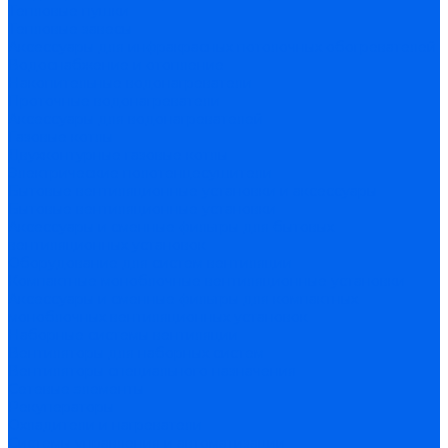
Тепловые пушки
Тепловые завесы
Аксессуары для инфракрасных потолочных обогревателей
Водоснабжение и отопление
Накопительные водонагреватели
Проточные водонагреватели
Аксессуары для водонагревателей
Газовые котлы
Двухконтурные газовые котлы
Электрические полотенцесушители
Бытовые вентиляционные установки и аксессуары
Бытовые вентиляционные установки
Аксессуары и сменные фильтры для бытовых
вентиляционных установок
Оборудование для систем вентиляции
Компактные моноблочные вентиляционные установки
Аксессуары и сменные фильтры для компактных
моноблочных вентиляционных установок
Наборные системы вентиляции
Вентиляторы для наборных систем
Вентиляторы специального назначения
Сетевые элементы
Рекуператоры
Охладители и нагреватели
Системы управления и автоматизации