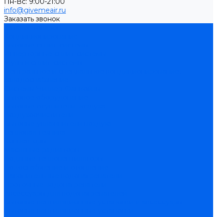
Пн-Вс: 9:00-21:00
info@givemeair.ru
Заказать звонок
Каталог товаров
Кондиционирование
Бытовые сплит-системы
Инверторные сплит-системы
Мульти сплит-системы
Центральное и специальное кондиционирование,
холодоснабжение
Системы Чиллер-Фанкойлы
Бытовое оборудование
Бытовые осушители воздуха
Воздухоочистители
Бытовые увлажнители воздуха
Тепловая техника
Конвекторы
Масляные радиаторы
Водяные тепловентиляторы
Водоснабжение и отопление
Накопительные водонагреватели
Проточные водонагреватели
Аксессуары для водонагревателей
Бытовые вентиляционные установки и аксессуары
Бытовые вентиляционные установки