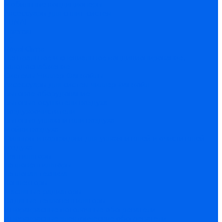
Мобильные кондиционеры
Аксессуары для сплит-систем
FUNAI
Hisense
LG
Royal Clima
Центральное и специальное кондиционирование,
холодоснабжение
Системы Чиллер-Фанкойлы
Аксессуары для систем чиллер-фанкойл
Бытовое оборудование
Бытовые осушители воздуха
Воздухоочистители
Бытовые увлажнители воздуха
Мойки воздуха
Фильтры и картриджи для увлажнителей и очистителей
воздуха
Вентиляторы
Тепловентиляторы
Тепловая техника
Конвекторы
Масляные радиаторы
Водяные тепловентиляторы
Инфракрасные потолочные обогреватели
Инфракрасные электрические обогреватели