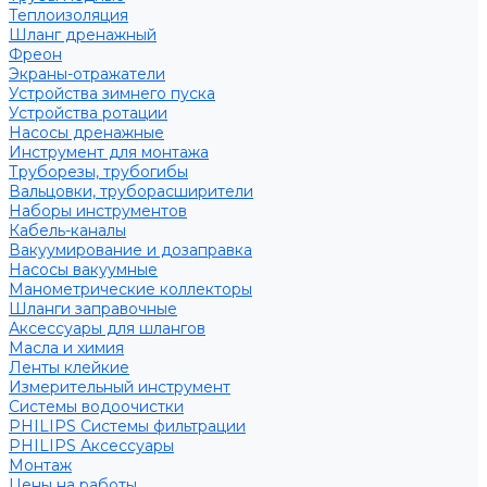
Теплоизоляция
Шланг дренажный
Фреон
Экраны-отражатели
Устройства зимнего пуска
Устройства ротации
Насосы дренажные
Инструмент для монтажа
Труборезы, трубогибы
Вальцовки, труборасширители
Наборы инструментов
Кабель-каналы
Вакуумирование и дозаправка
Насосы вакуумные
Манометрические коллекторы
Шланги заправочные
Аксессуары для шлангов
Масла и химия
Ленты клейкие
Измерительный инструмент
Системы водоочистки
PHILIPS Системы фильтрации
PHILIPS Аксессуары
Монтаж
Цены на работы