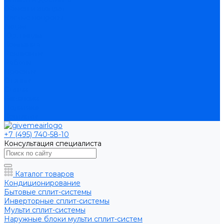
Обмен и возврат
Частые вопросы
Акции
Юр. лицам
Компания
Реквизиты
Работы
Проекты
Отзывы
Статьи
Вакансии
Политика
Контакты
+7 (495) 740-58-10
Консультация специалиста
Каталог товаров
Кондиционирование
Бытовые сплит-системы
Инверторные сплит-системы
Мульти сплит-системы
Наружные блоки мульти сплит-систем