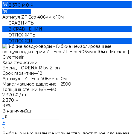
2 370 ₽
0 ₽
В корзину
Артикул
ZF Eco 406мм х 10м
СРАВНИТЬ
В СРАВНЕНИИ
ОТЛОЖИТЬ
ОТЛОЖЕН
Характеристики
Бренд
—
OPENAIR by Zilon
Срок гарантии
—
12
Артикул
—
ZF Eco 406мм х 10м
Максимальное давление
—
2500
Толщина стенки В/B
—
60
2 370 ₽
/
шт
2 370 ₽
-0%
В наличии
3
шт
-
+
×
Выбрано максимальное количество, доступное для заказа