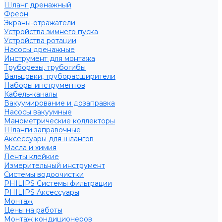
Шланг дренажный
Фреон
Экраны-отражатели
Устройства зимнего пуска
Устройства ротации
Насосы дренажные
Инструмент для монтажа
Труборезы, трубогибы
Вальцовки, труборасширители
Наборы инструментов
Кабель-каналы
Вакуумирование и дозаправка
Насосы вакуумные
Манометрические коллекторы
Шланги заправочные
Аксессуары для шлангов
Масла и химия
Ленты клейкие
Измерительный инструмент
Системы водоочистки
PHILIPS Системы фильтрации
PHILIPS Аксессуары
Монтаж
Цены на работы
Монтаж кондиционеров