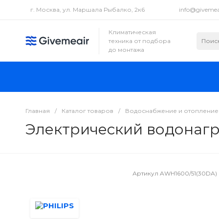
г. Москва, ул. Маршала Рыбалко, 2к6
info@givemea
Климатическая
техника от подбора
до монтажа
Главная
/
Каталог товаров
/
Водоснабжение и отопление
Электрический водонагр
Артикул
AWH1600/51(30DA)