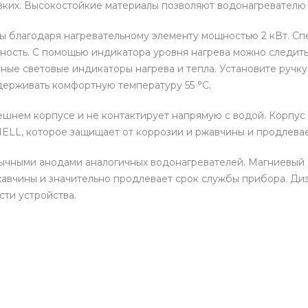
зких. Высокостойкие материалы позволяют водонагревателю
ы благодаря нагревательному элементу мощностью 2 кВт. Сп
сность. С помощью индикатора уровня нагрева можно следить
ые световые индикаторы нагрева и тепла. Установите ручк
держивать комфортную температуру 55 °C.
нем корпусе и не контактирует напрямую с водой. Корпус 
LL, которое защищает от коррозии и ржавчины и продлевае
ычными анодами аналогичных водонагревателей. Магниевый 
жавчины и значительно продлевает срок службы прибора. Диэ
сти устройства.