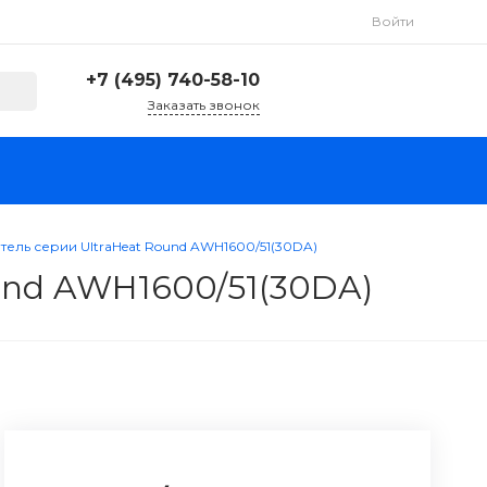
Войти
+7 (495) 740-58-10
Заказать звонок
+7 (495) 740-58-10
г. Москва, ул. Маршала
Рыбалко, 2к6
Пн-Вс: 9:00-21:00
info@givemeair.ru
ель серии UltraHeat Round AWH1600/51(30DA)
und AWH1600/51(30DA)