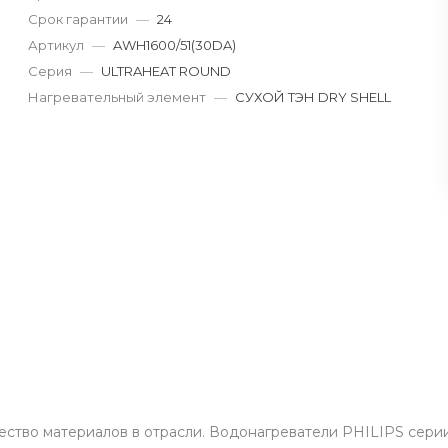
Срок гарантии
—
24
Артикул
—
AWH1600/51(30DA)
Серия
—
ULTRAHEAT ROUND
Нагревательный элемент
—
СУХОЙ ТЭН DRY SHELL
чество материалов в отрасли. Водонагреватели PHILIPS се