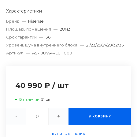
Характеристики
Бренд
—
Hisense
Площадь помещения
—
28м2
Срок гарантии
—
36
Уровень шума внутреннего блока
—
21/23/25/27/29/32/35
Артикул
—
AS-10UW4RLCHC00
40 990 ₽
/
шт
В наличии
51
шт
-
+
В КОРЗИНУ
КУПИТЬ В 1 КЛИК