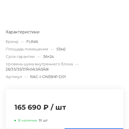
Характеристики
Бренд
—
FUNAI
Площадь помещения
—
53м2
Срок гарантии
—
36+24
Уровень шума внутреннего блока
—
26/33/35/37/40/43/45/48
Артикул
—
RAC-I-ON55HP.D01
165 690 ₽
/
шт
В наличии
51
шт