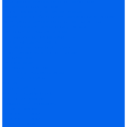
Аксессуары и сменные фильтры для бытовых
вентиляционных установок
Оборудование для систем вентиляции
Компактные моноблочные вентиляционные установки
Аксессуары и сменные фильтры для компактных
моноблочных вентиляционных установок
Наборные системы вентиляции
Системы регулирования влажности
Осушители для бассейнов
Расходные материалы, инструмент
Кронштейны и металлоконструкции
Трубы медные
Теплоизоляция
Системы водоочистки
PHILIPS Системы фильтрации
PHILIPS Аксессуары
Монтаж
Цены на работы
Монтаж кондиционеров
Монтаж вентиляции
Сервисное обслуживание
Проектирование
Оплата и доставка
Оплата и доставка
Обмен и возврат