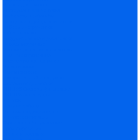
Насосы дренажные
Инструмент для монтажа
Труборезы, трубогибы
Вальцовки, труборасширители
Наборы инструментов
Кабель-каналы
Вакуумирование и дозаправка
Насосы вакуумные
Манометрические коллекторы
Шланги заправочные
Аксессуары для шлангов
Масла и химия
Ленты клейкие
Измерительный инструмент
Системы водоочистки
PHILIPS Системы фильтрации
PHILIPS Аксессуары
Монтаж
Цены на работы
Монтаж кондиционеров
Монтаж вентиляции
Сервисное обслуживание
Проектирование
Оплата и доставка
Оплата и доставка