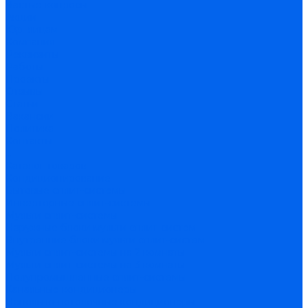
Частые вопросы
Акции
Юр. лицам
Компания
Реквизиты
Работы
Проекты
Отзывы
Статьи
Вакансии
Политика
Контакты
...
Каталог товаров
Кондиционирование
Бытовые сплит-системы
Инверторные сплит-системы
Мульти сплит-системы
Наружные блоки мульти сплит-систем
Внутренние блоки мульти сплит-систем
Мульти сплит-системы на 2 комнаты
Мульти сплит-системы на 3 комнаты
Полупромышленные сплит-системы
Канальные кондиционеры
Напольно-потолочные кондиционеры