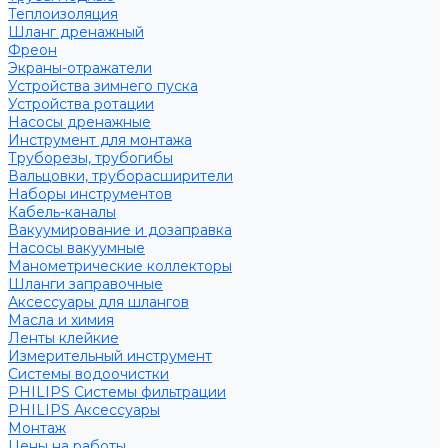
Теплоизоляция
Шланг дренажный
Фреон
Экраны-отражатели
Устройства зимнего пуска
Устройства ротации
Насосы дренажные
Инструмент для монтажа
Труборезы, трубогибы
Вальцовки, труборасширители
Наборы инструментов
Кабель-каналы
Вакуумирование и дозаправка
Насосы вакуумные
Манометрические коллекторы
Шланги заправочные
Аксессуары для шлангов
Масла и химия
Ленты клейкие
Измерительный инструмент
Системы водоочистки
PHILIPS Системы фильтрации
PHILIPS Аксессуары
Монтаж
Цены на работы