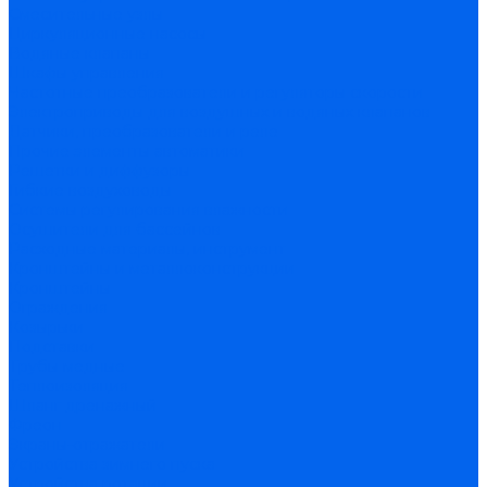
Смесительные узлы
Циркуляционные насосы
Водяные клапаны
Шкафы управления
Частотные преобразователи и регуляторы скорости
Электроприводы для воздушных и водяных клапанов
Датчики, преобразователи и реле
Прочие элементы автоматики
Решетки и диффузоры
Гибкие воздуховоды
Системы регулирования влажности
Осушители для бассейнов
Расходные материалы, инструмент
Кронштейны и металлоконструкции
Кронштейны
Ограждения
Козырьки
Подставки
Трубы медные
Теплоизоляция
Шланг дренажный
Фреон
Экраны-отражатели
Устройства зимнего пуска
Устройства ротации