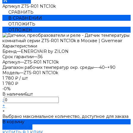
В корзину
Артикул
ZTS-R01 NTC10k
СРАВНИТЬ
В СРАВНЕНИИ
ОТЛОЖИТЬ
ОТЛОЖЕН
Характеристики
Бренд
—
ENERGYAIR by ZILON
Срок гарантии
—
36
Артикул
—
ZTS-R01 NTC10k
Диапазон рабочих температур окр. среды
—
-40~+90
Модель
—
ZTS-R01 NTC10k
1 780 ₽
/
шт
1 780 ₽
-0%
В наличии
6
шт
-
+
×
Выбрано максимальное количество, доступное для заказа
В корзину
ДОБАВЛЕНО
КУПИТЬ В 1 КЛИК