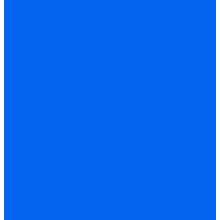
Мобильные кондиционеры
Аксессуары для сплит-систем
FUNAI
Hisense
LG
Royal Clima
Центральное и специальное кондиционирование,
холодоснабжение
Системы Чиллер-Фанкойлы
Аксессуары для систем чиллер-фанкойл
Бытовое оборудование
Бытовые осушители воздуха
Воздухоочистители
Бытовые увлажнители воздуха
Мойки воздуха
Фильтры и картриджи для увлажнителей и очистителей
воздуха
Вентиляторы
Тепловентиляторы
Тепловая техника
Конвекторы
Масляные радиаторы
Водяные тепловентиляторы
Инфракрасные потолочные обогреватели
Инфракрасные электрические обогреватели