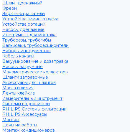
Шланг дренажный
Фреон
Экраны-отражатели
Устройства зимнего пуска
Устройства ротации
Насосы дренажные
Инструмент для монтажа
Труборезы, трубогибы
Вальцовки, труборасширители
Наборы инструментов
Кабель-каналы
Вакуумирование и дозаправка
Насосы вакуумные
Манометрические коллекторы
Шланги заправочные
Аксессуары для шлангов
Масла и химия
Ленты клейкие
Измерительный инструмент
Системы водоочистки
PHILIPS Системы фильтрации
PHILIPS Аксессуары
Монтаж
Цены на работы
Монтаж кондиционеров