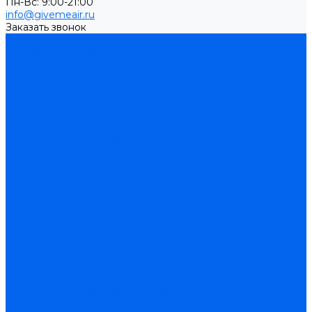
Пн-Вс: 9:00-21:00
info@givemeair.ru
Заказать звонок
Каталог товаров
Кондиционирование
Бытовые сплит-системы
Инверторные сплит-системы
Мульти сплит-системы
Центральное и специальное кондиционирование,
холодоснабжение
Системы Чиллер-Фанкойлы
Бытовое оборудование
Бытовые осушители воздуха
Воздухоочистители
Бытовые увлажнители воздуха
Тепловая техника
Конвекторы
Масляные радиаторы
Водяные тепловентиляторы
Водоснабжение и отопление
Накопительные водонагреватели
Проточные водонагреватели
Аксессуары для водонагревателей
Бытовые вентиляционные установки и аксессуары
Бытовые вентиляционные установки