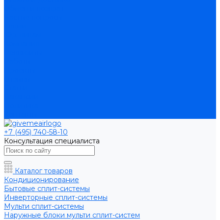
Обмен и возврат
Частые вопросы
Акции
Юр. лицам
Компания
Реквизиты
Работы
Проекты
Отзывы
Статьи
Вакансии
Политика
Контакты
+7 (495) 740-58-10
Консультация специалиста
Каталог товаров
Кондиционирование
Бытовые сплит-системы
Инверторные сплит-системы
Мульти сплит-системы
Наружные блоки мульти сплит-систем