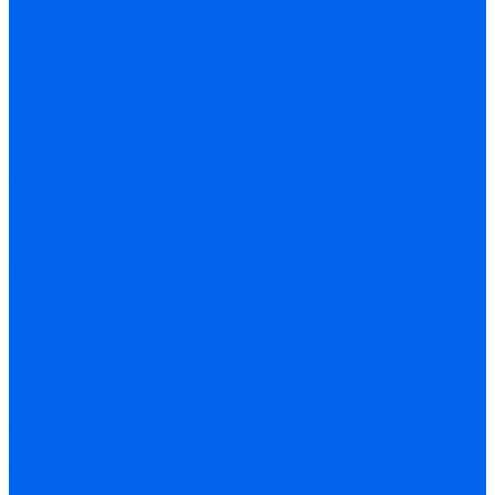
Тепловые пушки
Тепловые завесы
Аксессуары для инфракрасных потолочных обогревателей
Водоснабжение и отопление
Накопительные водонагреватели
Проточные водонагреватели
Аксессуары для водонагревателей
Газовые котлы
Двухконтурные газовые котлы
Электрические полотенцесушители
Бытовые вентиляционные установки и аксессуары
Бытовые вентиляционные установки
Аксессуары и сменные фильтры для бытовых
вентиляционных установок
Оборудование для систем вентиляции
Компактные моноблочные вентиляционные установки
Аксессуары и сменные фильтры для компактных
моноблочных вентиляционных установок
Наборные системы вентиляции
Вентиляторы для наборных систем
Вентиляторы специального назначения
Сетевые элементы
Рекуператоры
Охладители и нагреватели
Системы управления и автоматизации