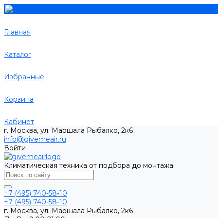
Главная
Каталог
Избранные
Корзина
Кабинет
г. Москва, ул. Маршала Рыбалко, 2к6
info@givemeair.ru
Войти
Климатическая техника от подбора до монтажа
+7 (495) 740-58-10
+7 (495) 740-58-10
г. Москва, ул. Маршала Рыбалко, 2к6