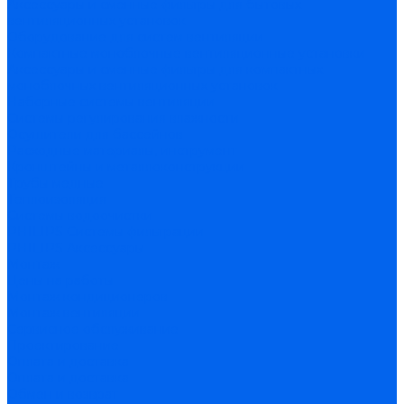
Аксессуары и сменные фильтры для бытовых
вентиляционных установок
Оборудование для систем вентиляции
Компактные моноблочные вентиляционные установки
Аксессуары и сменные фильтры для компактных
моноблочных вентиляционных установок
Наборные системы вентиляции
Системы регулирования влажности
Осушители для бассейнов
Расходные материалы, инструмент
Кронштейны и металлоконструкции
Трубы медные
Теплоизоляция
Системы водоочистки
PHILIPS Системы фильтрации
PHILIPS Аксессуары
Монтаж
Цены на работы
Монтаж кондиционеров
Монтаж вентиляции
Сервисное обслуживание
Проектирование
Оплата и доставка
Оплата и доставка
Обмен и возврат