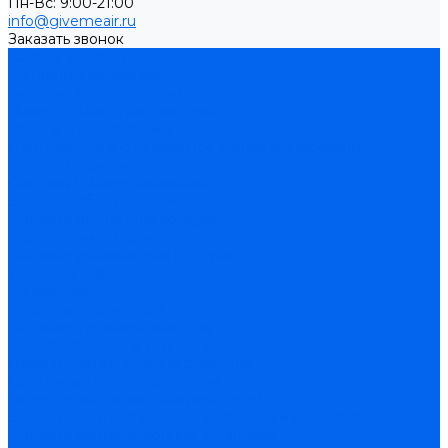
Пн-Вс: 9:00-21:00
info@givemeair.ru
Заказать звонок
Каталог товаров
Кондиционирование
Бытовые сплит-системы
Инверторные сплит-системы
Мульти сплит-системы
Центральное и специальное кондиционирование,
холодоснабжение
Системы Чиллер-Фанкойлы
Бытовое оборудование
Бытовые осушители воздуха
Воздухоочистители
Бытовые увлажнители воздуха
Тепловая техника
Конвекторы
Масляные радиаторы
Водяные тепловентиляторы
Водоснабжение и отопление
Накопительные водонагреватели
Проточные водонагреватели
Аксессуары для водонагревателей
Бытовые вентиляционные установки и аксессуары
Бытовые вентиляционные установки