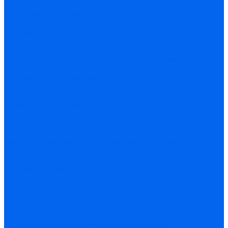
Мобильные кондиционеры
Аксессуары для сплит-систем
FUNAI
Hisense
LG
Royal Clima
Центральное и специальное кондиционирование,
холодоснабжение
Системы Чиллер-Фанкойлы
Аксессуары для систем чиллер-фанкойл
Бытовое оборудование
Бытовые осушители воздуха
Воздухоочистители
Бытовые увлажнители воздуха
Мойки воздуха
Фильтры и картриджи для увлажнителей и очистителей
воздуха
Вентиляторы
Тепловентиляторы
Тепловая техника
Конвекторы
Масляные радиаторы
Водяные тепловентиляторы
Инфракрасные потолочные обогреватели
Инфракрасные электрические обогреватели