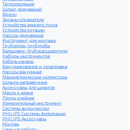
Теплоизоляция
Шланг дренажный
Фреон
Экраны-отражатели
Устройства зимнего пуска
Устройства ротации
Насосы дренажные
Инструмент для монтажа
Труборезы, трубогибы
Вальцовки, труборасширители
Наборы инструментов
Кабель-каналы
Вакуумирование и дозаправка
Насосы вакуумные
Манометрические коллекторы
Шланги заправочные
Аксессуары для шлангов
Масла и химия
Ленты клейкие
Измерительный инструмент
Системы водоочистки
PHILIPS Системы фильтрации
PHILIPS Аксессуары
Монтаж
Цены на работы