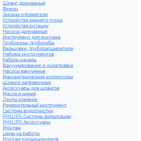
Шланг дренажный
Фреон
Экраны-отражатели
Устройства зимнего пуска
Устройства ротации
Насосы дренажные
Инструмент для монтажа
Труборезы, трубогибы
Вальцовки, труборасширители
Наборы инструментов
Кабель-каналы
Вакуумирование и дозаправка
Насосы вакуумные
Манометрические коллекторы
Шланги заправочные
Аксессуары для шлангов
Масла и химия
Ленты клейкие
Измерительный инструмент
Системы водоочистки
PHILIPS Системы фильтрации
PHILIPS Аксессуары
Монтаж
Цены на работы
Монтаж кондиционеров