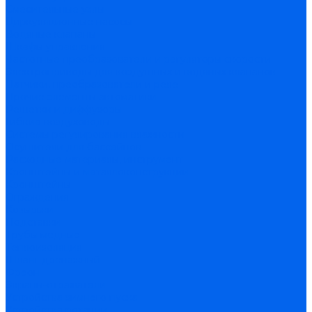
Смесительные узлы
Циркуляционные насосы
Водяные клапаны
Шкафы управления
Частотные преобразователи и регуляторы скорости
Электроприводы для воздушных и водяных клапанов
Датчики, преобразователи и реле
Прочие элементы автоматики
Решетки и диффузоры
Гибкие воздуховоды
Системы регулирования влажности
Осушители для бассейнов
Расходные материалы, инструмент
Кронштейны и металлоконструкции
Кронштейны
Ограждения
Козырьки
Подставки
Трубы медные
Теплоизоляция
Шланг дренажный
Фреон
Экраны-отражатели
Устройства зимнего пуска
Устройства ротации