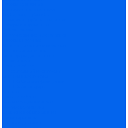
Насосы дренажные
Инструмент для монтажа
Труборезы, трубогибы
Вальцовки, труборасширители
Наборы инструментов
Кабель-каналы
Вакуумирование и дозаправка
Насосы вакуумные
Манометрические коллекторы
Шланги заправочные
Аксессуары для шлангов
Масла и химия
Ленты клейкие
Измерительный инструмент
Системы водоочистки
PHILIPS Системы фильтрации
PHILIPS Аксессуары
Монтаж
Цены на работы
Монтаж кондиционеров
Монтаж вентиляции
Сервисное обслуживание
Проектирование
Оплата и доставка
Оплата и доставка