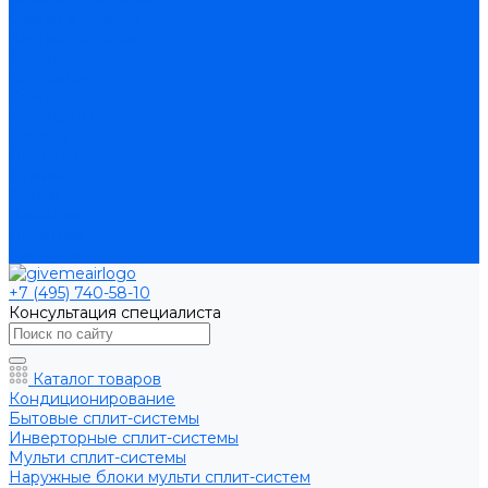
Обмен и возврат
Частые вопросы
Акции
Юр. лицам
Компания
Реквизиты
Работы
Проекты
Отзывы
Статьи
Вакансии
Политика
Контакты
+7 (495) 740-58-10
Консультация специалиста
Каталог товаров
Кондиционирование
Бытовые сплит-системы
Инверторные сплит-системы
Мульти сплит-системы
Наружные блоки мульти сплит-систем