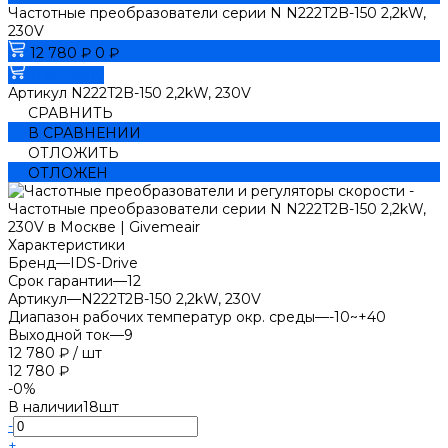
Частотные преобразователи серии N N222T2B-150 2,2kW,
230V
12 780 ₽
0 ₽
В корзину
Артикул
N222T2B-150 2,2kW, 230V
СРАВНИТЬ
В СРАВНЕНИИ
ОТЛОЖИТЬ
ОТЛОЖЕН
Характеристики
Бренд
—
IDS-Drive
Срок гарантии
—
12
Артикул
—
N222T2B-150 2,2kW, 230V
Диапазон рабочих температур окр. среды
—
-10~+40
Выходной ток
—
9
12 780 ₽
/
шт
12 780 ₽
-0%
В наличии
18
шт
-
+