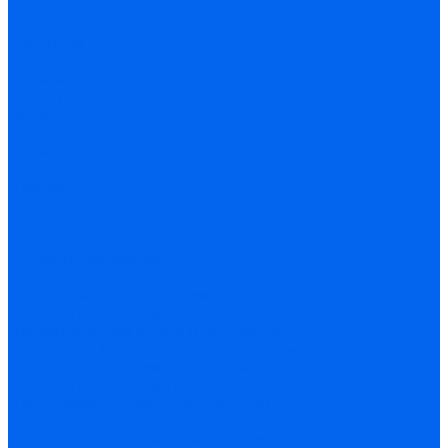
Частые вопросы
Акции
Юр. лицам
Компания
Реквизиты
Работы
Проекты
Отзывы
Статьи
Вакансии
Политика
Контакты
...
Каталог товаров
Кондиционирование
Бытовые сплит-системы
Инверторные сплит-системы
Мульти сплит-системы
Наружные блоки мульти сплит-систем
Внутренние блоки мульти сплит-систем
Мульти сплит-системы на 2 комнаты
Мульти сплит-системы на 3 комнаты
Полупромышленные сплит-системы
Канальные кондиционеры
Напольно-потолочные кондиционеры