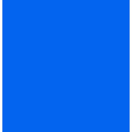
Тепловые пушки
Тепловые завесы
Аксессуары для инфракрасных потолочных обогревателей
Водоснабжение и отопление
Накопительные водонагреватели
Проточные водонагреватели
Аксессуары для водонагревателей
Газовые котлы
Двухконтурные газовые котлы
Электрические полотенцесушители
Бытовые вентиляционные установки и аксессуары
Бытовые вентиляционные установки
Аксессуары и сменные фильтры для бытовых
вентиляционных установок
Оборудование для систем вентиляции
Компактные моноблочные вентиляционные установки
Аксессуары и сменные фильтры для компактных
моноблочных вентиляционных установок
Наборные системы вентиляции
Вентиляторы для наборных систем
Вентиляторы специального назначения
Сетевые элементы
Рекуператоры
Охладители и нагреватели
Системы управления и автоматизации