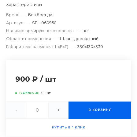
Характеристики
Бренд
—
Без бренда
Артикул
—
SPL-060950
Наличие армирующего волокна
—
нет
Область применения
—
Шланг дренажный
Габаритные размеры (ШxВxГ)
—
330x130x330
900 ₽
/
шт
В наличии
51
шт
-
+
В КОРЗИНУ
КУПИТЬ В 1 КЛИК