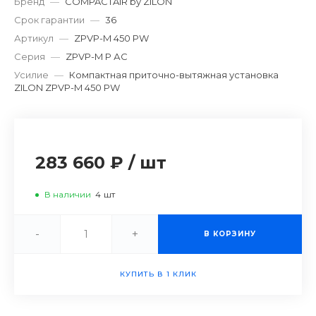
Бренд
—
COMPACTAIR by ZILON
Срок гарантии
—
36
Артикул
—
ZPVP-M 450 PW
Серия
—
ZPVP-M P АC
Усилие
—
Компактная приточно-вытяжная установка
ZILON ZPVP-M 450 PW
283 660 ₽
/
шт
В наличии
4
шт
-
+
В КОРЗИНУ
КУПИТЬ В 1 КЛИК