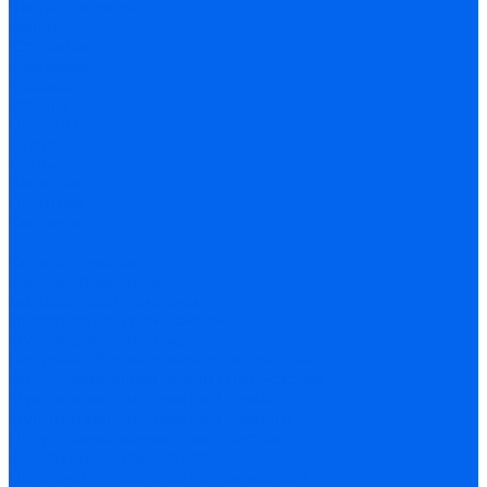
Частые вопросы
Акции
Юр. лицам
Компания
Реквизиты
Работы
Проекты
Отзывы
Статьи
Вакансии
Политика
Контакты
...
Каталог товаров
Кондиционирование
Бытовые сплит-системы
Инверторные сплит-системы
Мульти сплит-системы
Наружные блоки мульти сплит-систем
Внутренние блоки мульти сплит-систем
Мульти сплит-системы на 2 комнаты
Мульти сплит-системы на 3 комнаты
Полупромышленные сплит-системы
Канальные кондиционеры
Напольно-потолочные кондиционеры