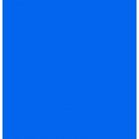
Тепловые пушки
Тепловые завесы
Аксессуары для инфракрасных потолочных обогревателей
Водоснабжение и отопление
Накопительные водонагреватели
Проточные водонагреватели
Аксессуары для водонагревателей
Газовые котлы
Двухконтурные газовые котлы
Электрические полотенцесушители
Бытовые вентиляционные установки и аксессуары
Бытовые вентиляционные установки
Аксессуары и сменные фильтры для бытовых
вентиляционных установок
Оборудование для систем вентиляции
Компактные моноблочные вентиляционные установки
Аксессуары и сменные фильтры для компактных
моноблочных вентиляционных установок
Наборные системы вентиляции
Вентиляторы для наборных систем
Вентиляторы специального назначения
Сетевые элементы
Рекуператоры
Охладители и нагреватели
Системы управления и автоматизации