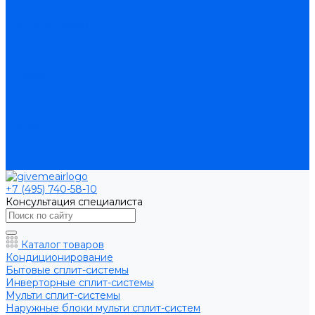
Обмен и возврат
Частые вопросы
Акции
Юр. лицам
Компания
Реквизиты
Работы
Проекты
Отзывы
Статьи
Вакансии
Политика
Контакты
+7 (495) 740-58-10
Консультация специалиста
Каталог товаров
Кондиционирование
Бытовые сплит-системы
Инверторные сплит-системы
Мульти сплит-системы
Наружные блоки мульти сплит-систем