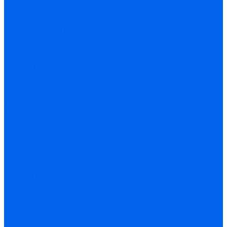
Аксессуары и сменные фильтры для бытовых
вентиляционных установок
Оборудование для систем вентиляции
Компактные моноблочные вентиляционные установки
Аксессуары и сменные фильтры для компактных
моноблочных вентиляционных установок
Наборные системы вентиляции
Системы регулирования влажности
Осушители для бассейнов
Расходные материалы, инструмент
Кронштейны и металлоконструкции
Трубы медные
Теплоизоляция
Системы водоочистки
PHILIPS Системы фильтрации
PHILIPS Аксессуары
Монтаж
Цены на работы
Монтаж кондиционеров
Монтаж вентиляции
Сервисное обслуживание
Проектирование
Оплата и доставка
Оплата и доставка
Обмен и возврат