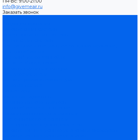
Пн-Вс: 9:00-21:00
info@givemeair.ru
Заказать звонок
Каталог товаров
Кондиционирование
Бытовые сплит-системы
Инверторные сплит-системы
Мульти сплит-системы
Центральное и специальное кондиционирование,
холодоснабжение
Системы Чиллер-Фанкойлы
Бытовое оборудование
Бытовые осушители воздуха
Воздухоочистители
Бытовые увлажнители воздуха
Тепловая техника
Конвекторы
Масляные радиаторы
Водяные тепловентиляторы
Водоснабжение и отопление
Накопительные водонагреватели
Проточные водонагреватели
Аксессуары для водонагревателей
Бытовые вентиляционные установки и аксессуары
Бытовые вентиляционные установки