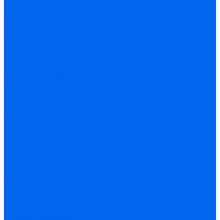
Смесительные узлы
Циркуляционные насосы
Водяные клапаны
Шкафы управления
Частотные преобразователи и регуляторы скорости
Электроприводы для воздушных и водяных клапанов
Датчики, преобразователи и реле
Прочие элементы автоматики
Решетки и диффузоры
Гибкие воздуховоды
Системы регулирования влажности
Осушители для бассейнов
Расходные материалы, инструмент
Кронштейны и металлоконструкции
Кронштейны
Ограждения
Козырьки
Подставки
Трубы медные
Теплоизоляция
Шланг дренажный
Фреон
Экраны-отражатели
Устройства зимнего пуска
Устройства ротации