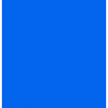
Насосы дренажные
Инструмент для монтажа
Труборезы, трубогибы
Вальцовки, труборасширители
Наборы инструментов
Кабель-каналы
Вакуумирование и дозаправка
Насосы вакуумные
Манометрические коллекторы
Шланги заправочные
Аксессуары для шлангов
Масла и химия
Ленты клейкие
Измерительный инструмент
Системы водоочистки
PHILIPS Системы фильтрации
PHILIPS Аксессуары
Монтаж
Цены на работы
Монтаж кондиционеров
Монтаж вентиляции
Сервисное обслуживание
Проектирование
Оплата и доставка
Оплата и доставка