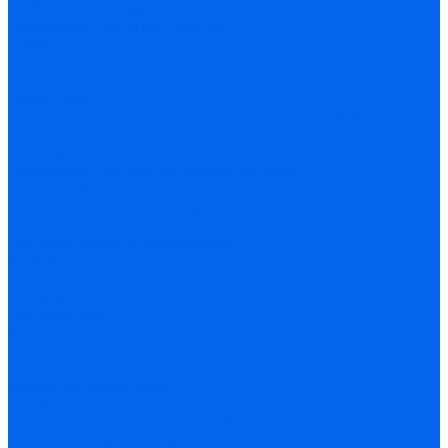
Мобильные кондиционеры
Аксессуары для сплит-систем
FUNAI
Hisense
LG
Royal Clima
Центральное и специальное кондиционирование,
холодоснабжение
Системы Чиллер-Фанкойлы
Аксессуары для систем чиллер-фанкойл
Бытовое оборудование
Бытовые осушители воздуха
Воздухоочистители
Бытовые увлажнители воздуха
Мойки воздуха
Фильтры и картриджи для увлажнителей и очистителей
воздуха
Вентиляторы
Тепловентиляторы
Тепловая техника
Конвекторы
Масляные радиаторы
Водяные тепловентиляторы
Инфракрасные потолочные обогреватели
Инфракрасные электрические обогреватели