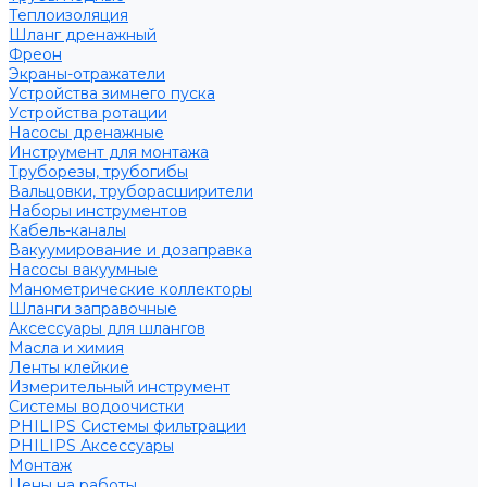
Теплоизоляция
Шланг дренажный
Фреон
Экраны-отражатели
Устройства зимнего пуска
Устройства ротации
Насосы дренажные
Инструмент для монтажа
Труборезы, трубогибы
Вальцовки, труборасширители
Наборы инструментов
Кабель-каналы
Вакуумирование и дозаправка
Насосы вакуумные
Манометрические коллекторы
Шланги заправочные
Аксессуары для шлангов
Масла и химия
Ленты клейкие
Измерительный инструмент
Системы водоочистки
PHILIPS Системы фильтрации
PHILIPS Аксессуары
Монтаж
Цены на работы